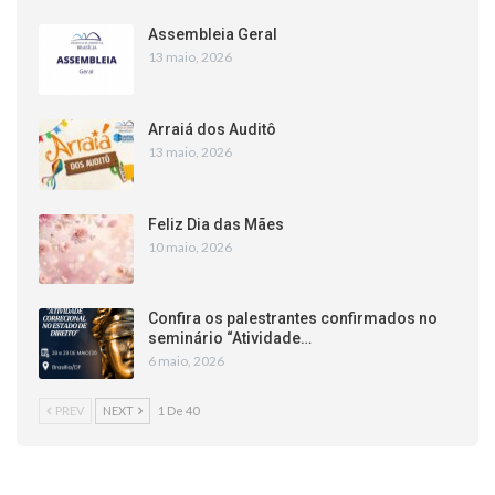
Assembleia Geral
13 maio, 2026
Arraiá dos Auditô
13 maio, 2026
Feliz Dia das Mães
10 maio, 2026
Confira os palestrantes confirmados no
seminário “Atividade…
6 maio, 2026
PREV
NEXT
1 De 40