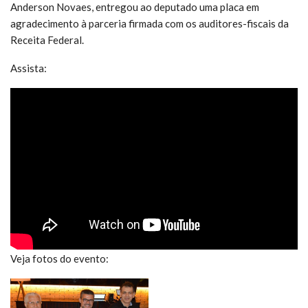
Anderson Novaes, entregou ao deputado uma placa em
agradecimento à parceria firmada com os auditores-fiscais da
Receita Federal.
Assista:
Veja fotos do evento: