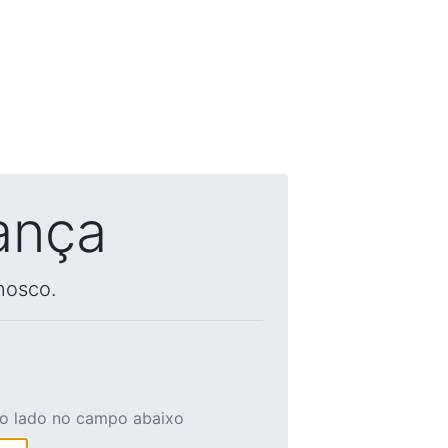
ança
nosco.
ao lado no campo abaixo