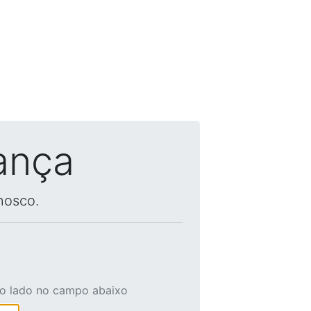
ança
nosco.
ao lado no campo abaixo