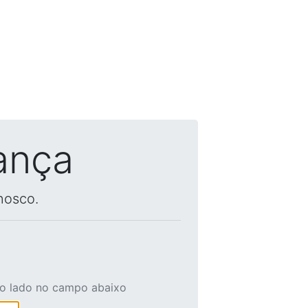
ança
nosco.
ao lado no campo abaixo