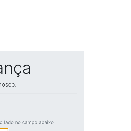
ança
nosco.
ao lado no campo abaixo