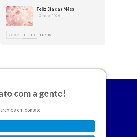
Feliz Dia das Mães
10 maio, 2026
PREV
NEXT
1 De 40
ato com a gente!
traremos em contato.