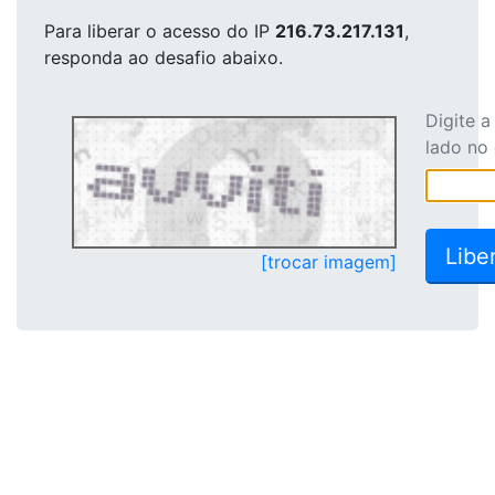
Para liberar o acesso
do IP
216.73.217.131
,
responda ao desafio abaixo.
Digite 
lado no
[trocar imagem]