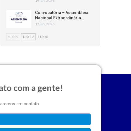
19 jun, 2026
Convocatória – Assembleia
Nacional Extraordinária…
17 jun, 2026
PREV
NEXT
1 De 41
ato com a gente!
traremos em contato.