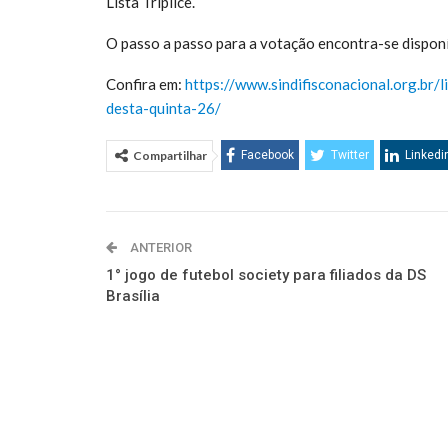
Lista Tríplice.
O passo a passo para a votação encontra-se disponív
Confira em:
https://www.sindifisconacional.org.br/
desta-quinta-26/
Compartilhar
Facebook
Twitter
Linkedi
ANTERIOR
1° jogo de futebol society para filiados da DS
Brasília