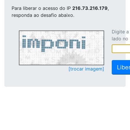
Para liberar o acesso
do IP
216.73.216.179
,
responda ao desafio abaixo.
Digite 
lado no
[trocar imagem]