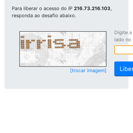
Para liberar o acesso
do IP
216.73.216.103
,
responda ao desafio abaixo.
Digite 
lado no
[trocar imagem]